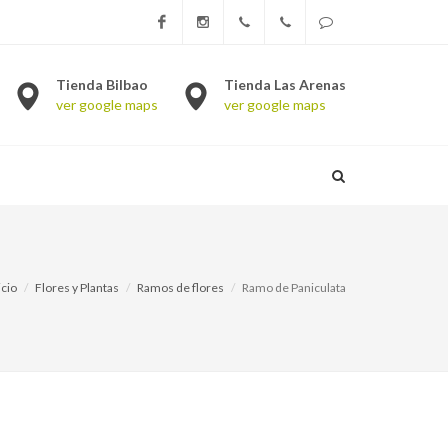
Facebook
Instagram
Bilbao
Las Arenas
WhatsApp
Tienda Bilbao
Tienda Las Arenas
ver google maps
ver google maps
944.245.536
944.634.532
677 340
210
icio
Flores y Plantas
Ramos de flores
Ramo de Paniculata