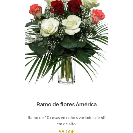
Comprar
Ramo de flores América
Ramo de 10 rosas en colors variados de 60
cm de alto.
58,00
€