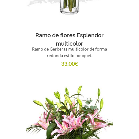
Comprar
Ramo de flores Esplendor
multicolor
Ramo de Gerberas multicolor de forma
redonda estilo bouquet.
33,00
€