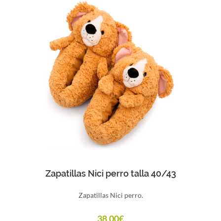
Comprar
Zapatillas Nici perro talla 40/43
Zapatillas Nici perro.
38,00
€