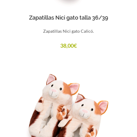
Comprar
Zapatillas Nici gato talla 36/39
Zapatillas Nici gato Calicó.
38,00
€