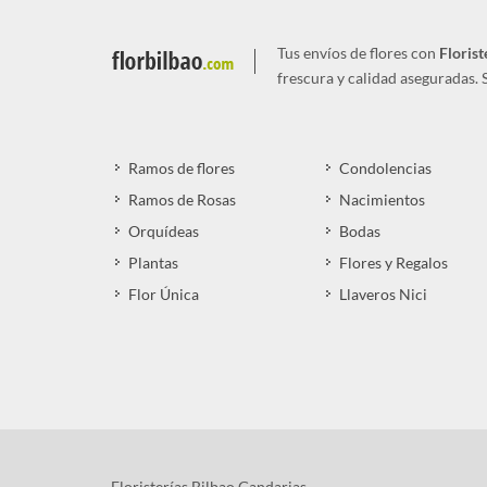
Tus envíos de flores con
Florist
frescura y calidad aseguradas.
Ramos de flores
Condolencias
Ramos de Rosas
Nacimientos
Orquídeas
Bodas
Plantas
Flores y Regalos
Flor Única
Llaveros Nici
Floristerías Bilbao Gandarias