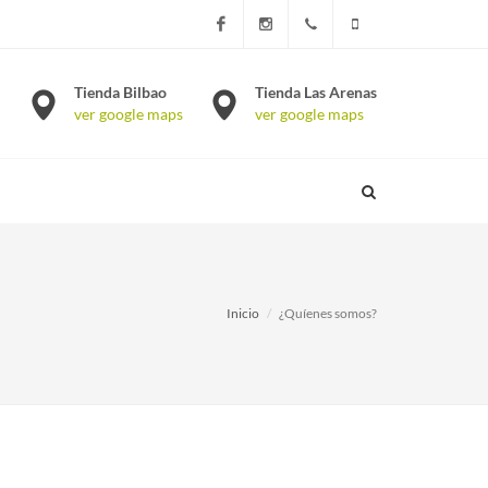
Facebook
Instagram
Teléfono
WhatsApp
Tienda Bilbao
Tienda Las Arenas
ver google maps
ver google maps
944.634.532
677 340
210
Inicio
¿Quíenes somos?